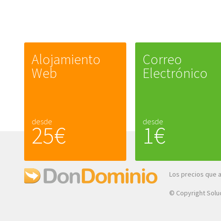
Alojamiento
Correo
Web
Electrónico
desde
desde
25€
1€
Los precios que 
© Copyright Soluc