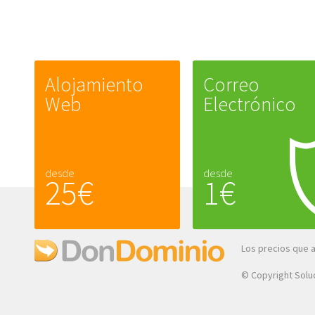
Alojamiento
Correo
Web
Electrónico
desde
desde
25€
1€
Los precios que 
© Copyright Soluc